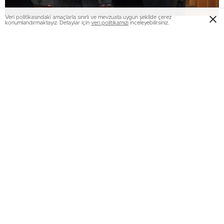
Veri politikasındaki amaçlarla sınırlı ve mevzuata uygun şekilde çerez
konumlandırmaktayız. Detaylar için
veri politikamızı
inceleyebilirsiniz.
Protokole göre; Atatürk Üniversitesi Bitkisel Üretim
Uygulama ve Araştırma Merkezi, tahsis edilen arazi
üzerinde planlanan çalışmaları organize edecek ve elde
edilen ürün gelirinin belirli bir kısmı iş birliğini desteklemek
için kullanılacak. Bu süreçte, iki üniversitenin bilimsel ve
teknolojik donanımları bir araya gelerek bölgenin modern
tarım uygulamalarına örnek teşkil edecek.
Protokol töreninde konuşan Prof. Dr. Ahmet
Hacımüftüoğlu, iş birliğinin üniversiteler arası dayanışmayı
güçlendireceğini ve bölgesel kalkınma hedeflerine katkı
sağlayacağını belirtti. Prof. Dr. Bülent Çakmak ise bu
girişimin tarım alanında yeni ufuklar açacağını ifade ederek,
sürdürülebilir tarım ve bilimsel iş birliklerinin önemine