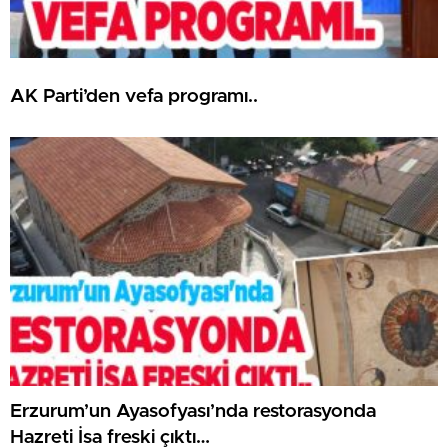
AK Parti’den vefa programı..
Erzurum’un Ayasofyası’nda restorasyonda
Hazreti İsa freski çıktı…