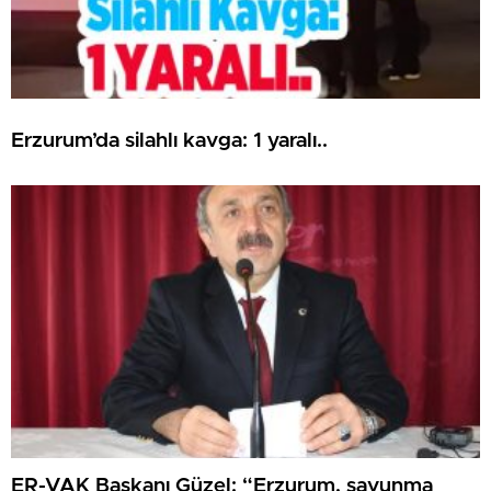
Erzurum’da silahlı kavga: 1 yaralı..
ER-VAK Başkanı Güzel: “Erzurum, savunma