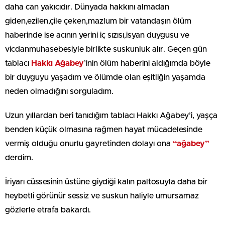
daha can yakıcıdır. Dünyada hakkını almadan
giden,ezilen,çile çeken,mazlum bir vatandaşın ölüm
haberinde ise acının yerini iç sızısı,isyan duygusu ve
vicdanmuhasebesiyle birlikte suskunluk alır. Geçen gün
tablacı
Hakkı Ağabey
’inin ölüm haberini aldığımda böyle
bir duyguyu yaşadım ve ölümde olan eşitliğin yaşamda
neden olmadığını sorguladım.
Uzun yıllardan beri tanıdığım tablacı Hakkı Ağabey’i, yaşça
benden küçük olmasına rağmen hayat mücadelesinde
vermiş olduğu onurlu gayretinden dolayı ona
“ağabey”
derdim.
İriyarı cüssesinin üstüne giydiği kalın paltosuyla daha bir
heybetli görünür sessiz ve suskun haliyle umursamaz
gözlerle etrafa bakardı.