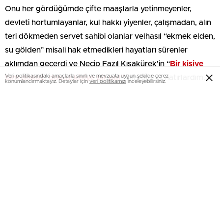
Onu her gördüğümde çifte maaşlarla yetinmeyenler,
devleti hortumlayanlar, kul hakkı yiyenler, çalışmadan, alın
teri dökmeden servet sahibi olanlar velhasıl “ekmek elden,
su gölden” misali hak etmedikleri hayatları sürenler
aklımdan geçerdi ve Necip Fazıl Kısakürek’in “
Bir kişiye
Veri politikasındaki amaçlarla sınırlı ve mevzuata uygun şekilde çerez
tam dokuz, dokuz kişiye bir pul”
mısralarını hatırlardım.
konumlandırmaktayız. Detaylar için
veri politikamızı
inceleyebilirsiniz.
Hakkı Ağabey’i, uzun ve soğuk kış mevsiminin hüküm
sürdüğü Erzurum caddelerinde tablasıyla ekmeğini
çıkarmaya gayret ederdi.
Başta soğuk olmak üzere zabıtalar, üç harfli marketler,
manavlarının rakipleriydi.
Kışın, Erzincan Çarşısı’ndaki
İstanbulKasabı
’nın önünde
duran tablasında buz tutmuş havuç ve pırasaları
gördüğümde Hakkı Ağabey’i bunları kime satacak? diye