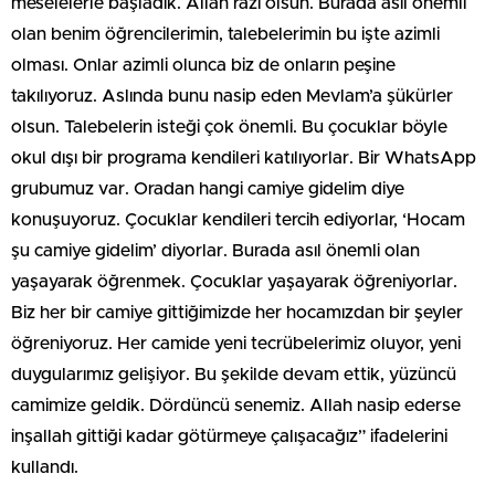
meselelerle başladık. Allah razı olsun. Burada asıl önemli
olan benim öğrencilerimin, talebelerimin bu işte azimli
olması. Onlar azimli olunca biz de onların peşine
takılıyoruz. Aslında bunu nasip eden Mevlam’a şükürler
olsun. Talebelerin isteği çok önemli. Bu çocuklar böyle
okul dışı bir programa kendileri katılıyorlar. Bir WhatsApp
grubumuz var. Oradan hangi camiye gidelim diye
konuşuyoruz. Çocuklar kendileri tercih ediyorlar, ‘Hocam
şu camiye gidelim’ diyorlar. Burada asıl önemli olan
yaşayarak öğrenmek. Çocuklar yaşayarak öğreniyorlar.
Biz her bir camiye gittiğimizde her hocamızdan bir şeyler
öğreniyoruz. Her camide yeni tecrübelerimiz oluyor, yeni
duygularımız gelişiyor. Bu şekilde devam ettik, yüzüncü
camimize geldik. Dördüncü senemiz. Allah nasip ederse
inşallah gittiği kadar götürmeye çalışacağız” ifadelerini
kullandı.