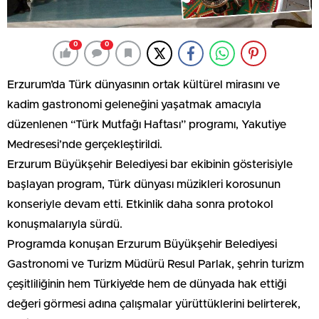
0
0
Erzurum’da Türk dünyasının ortak kültürel mirasını ve
kadim gastronomi geleneğini yaşatmak amacıyla
düzenlenen “Türk Mutfağı Haftası” programı, Yakutiye
Medresesi’nde gerçekleştirildi.
Erzurum Büyükşehir Belediyesi bar ekibinin gösterisiyle
başlayan program, Türk dünyası müzikleri korosunun
konseriyle devam etti. Etkinlik daha sonra protokol
konuşmalarıyla sürdü.
Programda konuşan Erzurum Büyükşehir Belediyesi
Gastronomi ve Turizm Müdürü Resul Parlak, şehrin turizm
çeşitliliğinin hem Türkiye’de hem de dünyada hak ettiği
değeri görmesi adına çalışmalar yürüttüklerini belirterek,