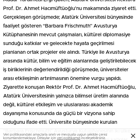
Prof. Dr. Ahmet Hacımüftüoğlu’nu makamında ziyaret etti.
Gerçekleşen görüşmede; Atatürk Üniversitesi bünyesinde
faaliyet gösteren “Barbara Frischmuth” Avusturya
Kütüphanesinin mevcut çalışmaları, kültürel diplomasiye
sunduğu katkılar ve gelecekte hayata geçirilmesi
planlanan ortak projeler ele alındı. Türkiye ile Avusturya
arasında kültür, bilim ve eğitim alanlarında geliştirilebilecek
iş birliklerinin değerlendirildiği görüşmede, üniversiteler
arası etkileşimin artırılmasının önemine vurgu yapıldı.
Ziyarette konuşan Rektör Prof. Dr. Ahmet Hacımüftüoğlu,
Atatürk Üniversitesinin yalnızca bilimsel üretim alanında
değil, kültürel etkileşim ve uluslararası akademik
dayanışma konusunda da güçlü bir vizyona sahip
olduğunu ifade etti. Üniversite bünyesinde kurulan
“Barbara Frischmuth” Avusturya Kütüphanesinin iki ülke
Veri politikasındaki amaçlarla sınırlı ve mevzuata uygun şekilde çerez
konumlandırmaktayız. Detaylar için
veri politikamızı
inceleyebilirsiniz.
arasındaki kültürel bağların gelişmesine önemli katkılar