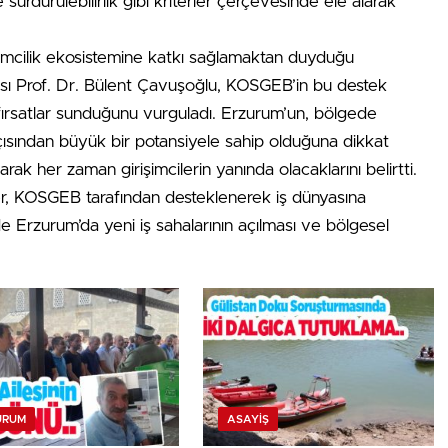
 ve sürdürülebilirlik gibi kriterler çerçevesinde ele alarak
işimcilik ekosistemine katkı sağlamaktan duyduğu
ısı Prof. Dr. Bülent Çavuşoğlu, KOSGEB’in bu destek
 fırsatlar sunduğunu vurguladı. Erzurum’un, bölgede
i açısından büyük bir potansiyele sahip olduğuna dikkat
ak her zaman girişimcilerin yanında olacaklarını belirtti.
er, KOSGEB tarafından desteklenerek iş dünyasına
e Erzurum’da yeni iş sahalarının açılması ve bölgesel
URUM
ASAYİŞ