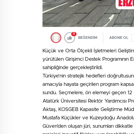
0
BEĞENDİM
ABONE OL
Küçük ve Orta Ölçekli İşletmeleri Gelişt
yürütülen Girişimci Destek Programının Er
sahipliğinde gerçekleştirildi.
Türkiye’nin stratejik hedefleri doğrultusu
amacıyla hayata geçirilen program kapsamın
sundu. Seçmelere, ön elemeyi geçen 12 gir
Atatürk Üniversitesi Rektör Yardımcısı P
Aktaş, KOSGEB Kapasite Geliştirme Müdü
Mustafa Küçükler ve Kuzeydoğu Anadolu
Güven’den oluşan jüri, sunumları dikkatle 