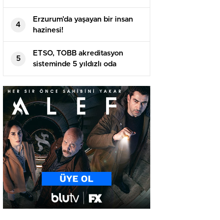
Erzurum’da yaşayan bir insan
4
hazinesi!
ETSO, TOBB akreditasyon
5
sisteminde 5 yıldızlı oda
statüsüne yükseldi..