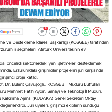
0
News
irme ve Destekleme İdaresi Başkanlığı (KOSGEB) tarafından
zurum ili seçmeleri, Atatürk Üniversitesinin ev
nda, öncelikli sektörlerdeki yeni işletmeleri desteklemek
da, Erzurum’daki girişimciler projelerini jüri karşısında
işimci proje katıldı.
rof. Dr. Bülent Çavuşoğlu, KOSGEB İl Müdürü Lütfullah
rü Mehmet Fatih Aydın, Sanayi ve Teknoloji İl Müdürü
 Kalkınma Ajansı (KUDAKA) Genel Sekreteri Oktay
değerlendirdi. Jüri üyeleri, girişimci ekiplerin sunduğu