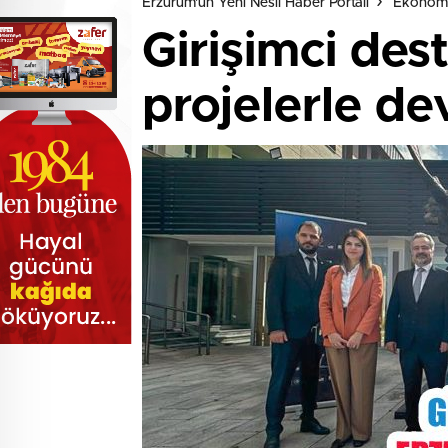
Erzurum'un Yeni Nesil Haber Portalı
Ekonom
Girişimci des
projelerle d