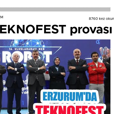
UM
8760 kez oku
TEKNOFEST provası