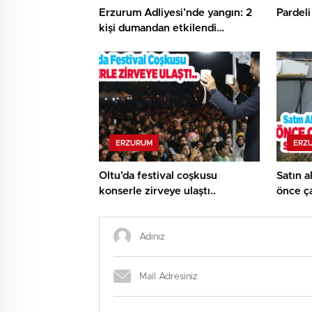
Erzurum Adliyesi’nde yangın: 2
Pardeli
kişi dumandan etkilendi…
ERZURUM
ERZ
Oltu’da festival coşkusu
Satın a
konserle zirveye ulaştı..
önce ça
tamame