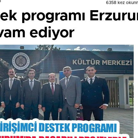
i
6358 kez okun
tek programı Erzuru
evam ediyor