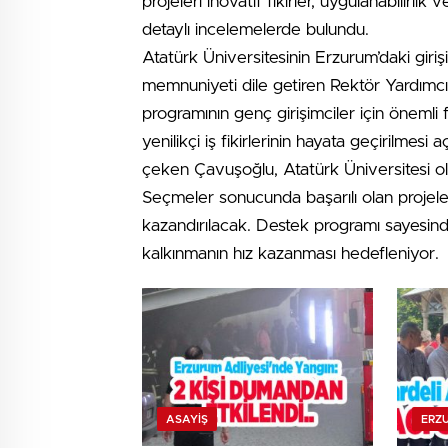
projeleri inovatif fikirler, uygulanabilirlik
detaylı incelemelerde bulundu.
Atatürk Üniversitesinin Erzurum’daki gir
memnuniyeti dile getiren Rektör Yardımc
programının genç girişimciler için önemli
yenilikçi iş fikirlerinin hayata geçirilmes
çeken Çavuşoğlu, Atatürk Üniversitesi olar
Seçmeler sonucunda başarılı olan projel
kazandırılacak. Destek programı sayesind
kalkınmanın hız kazanması hedefleniyor.
ASAYİŞ
ERZ