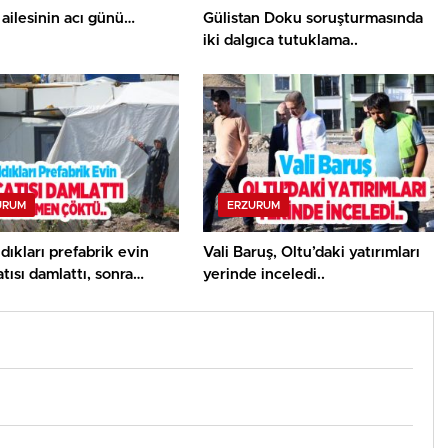
 ailesinin acı günü…
Gülistan Doku soruşturmasında
iki dalgıca tutuklama..
URUM
ERZURUM
ldıkları prefabrik evin
Vali Baruş, Oltu’daki yatırımları
tısı damlattı, sonra
yerinde inceledi..
n çöktü..