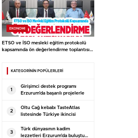
EKONOMI
ETSO ve İSO mesleki eğitim protokolü
kapsamında ön değerlendirme toplantısı
yapıldı..
KATEGORİNİN POPÜLERLERİ
Girişimci destek programı
1
Erzurum’da başarılı projelerle
devam ediyor
Oltu Cağ kebabı TasteAtlas
2
listesinde Türkiye ikincisi
oldu…
Türk dünyasının kadim
3
lezzetleri Erzurum’da buluştu…