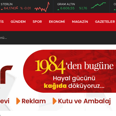
STERLİN
GRAM ALTIN
O
£
64,1743
% -0.01
6.606,55
%1,76
08:00
08:00
IS
GÜNDEM
SPOR
EKONOMI
MAGAZIN
GAZETELER
günü…