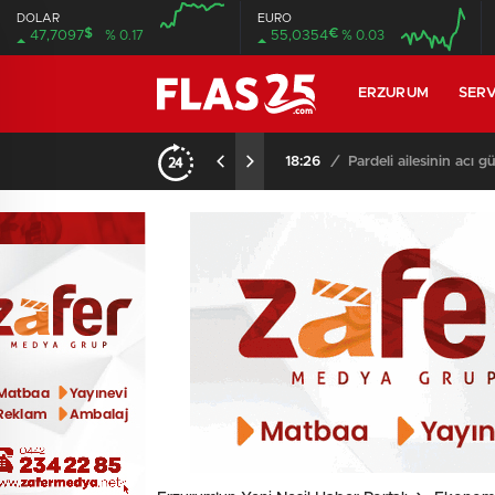
DOLAR
EURO
$
€
47,7097
% 0.17
55,0354
% 0.03
08:00
08:00
ERZURUM
SERV
18:26
/
Pardeli ailesinin acı 