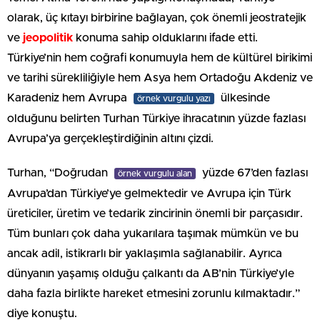
olarak, üç kıtayı birbirine bağlayan, çok önemli jeostratejik
ve
jeopolitik
konuma sahip olduklarını ifade etti.
Türkiye’nin hem coğrafi konumuyla hem de kültürel birikimi
ve tarihi sürekliliğiyle hem Asya hem Ortadoğu Akdeniz ve
Karadeniz hem Avrupa
ülkesinde
örnek vurgulu yazı
olduğunu belirten Turhan Türkiye ihracatının yüzde fazlası
Avrupa’ya gerçekleştirdiğinin altını çizdi.
Turhan, “Doğrudan
yüzde 67’den fazlası
örnek vurgulu alan
Avrupa’dan Türkiye’ye gelmektedir ve Avrupa için Türk
üreticiler, üretim ve tedarik zincirinin önemli bir parçasıdır.
Tüm bunları çok daha yukarılara taşımak mümkün ve bu
ancak adil, istikrarlı bir yaklaşımla sağlanabilir. Ayrıca
dünyanın yaşamış olduğu çalkantı da AB’nin Türkiye’yle
daha fazla birlikte hareket etmesini zorunlu kılmaktadır.”
diye konuştu.