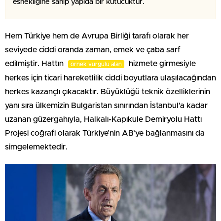
esnekliğine sahip yapıda bir kutucuktur.
Hem Türkiye hem de Avrupa Birliği tarafı olarak her
seviyede ciddi oranda zaman, emek ve çaba sarf
edilmiştir. Hattın
hizmete girmesiyle
örnek vurgulu alan
herkes için ticari hareketlilik ciddi boyutlara ulaşılacağından
herkes kazançlı çıkacaktır. Büyüklüğü teknik özelliklerinin
yanı sıra ülkemizin Bulgaristan sınırından İstanbul’a kadar
uzanan güzergahıyla, Halkalı-Kapıkule Demiryolu Hattı
Projesi coğrafi olarak Türkiye’nin AB’ye bağlanmasını da
simgelemektedir.