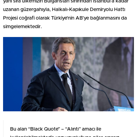
yanı sıra ülkemizin Bulgaristan sınırından İstanbul’a kadar
uzanan güzergahıyla, Halkalı-Kapıkule Demiryolu Hattı
Projesi coğrafi olarak Türkiye’nin AB’ye bağlanmasını da
simgelemektedir.
Bu alan “Black Quote” – “Alıntı” amacı ile