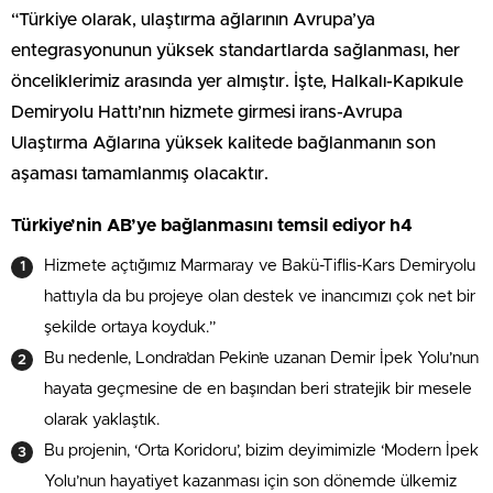
“Türkiye olarak, ulaştırma ağlarının Avrupa’ya
entegrasyonunun yüksek standartlarda sağlanması, her
önceliklerimiz arasında yer almıştır. İşte, Halkalı-Kapıkule
Demiryolu Hattı’nın hizmete girmesi irans-Avrupa
Ulaştırma Ağlarına yüksek kalitede bağlanmanın son
aşaması tamamlanmış olacaktır.
Türkiye’nin AB’ye bağlanmasını temsil ediyor h4
Hizmete açtığımız Marmaray ve Bakü-Tiflis-Kars Demiryolu
hattıyla da bu projeye olan destek ve inancımızı çok net bir
şekilde ortaya koyduk.”
Bu nedenle, Londra’dan Pekin’e uzanan Demir İpek Yolu’nun
hayata geçmesine de en başından beri stratejik bir mesele
olarak yaklaştık.
Bu projenin, ‘Orta Koridoru’, bizim deyimimizle ‘Modern İpek
Yolu’nun hayatiyet kazanması için son dönemde ülkemiz