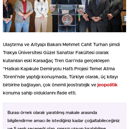
Ulaştırma ve Altyapı Bakanı Mehmet Cahit Turhan şimdi
Trakya Üniversitesi Güzel Sanatlar Fakültesi olarak
kullanılan eski Karaağaç Tren Garı’nda gerçekleşen
“Halkalı Kapıkule Demiryolu Hattı Projesi Temel Atma
Töreni’nde yaptığı konuşmada, Türkiye olarak, üç kıtayı
birbirine bağlayan, çok önemli jeostratejik ve
jeopolitik
konuma sahip olduklarını ifade etti.
Burası örnek olarak yaratılmış makale arasında
bilgilendirme amacı ile istediğiniz kadar çoğaltabileceğiniz
ve 5 renk seçeneği olan, sınırsız uzayıp kısalabilme