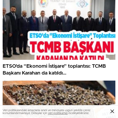
ETSO’da “Ekonomi İstişare” toplantısı: TCMB
Başkanı Karahan da katıldı…
Veri politikasındaki amaçlarla sınırlı ve mevzuata uygun şekilde çerez
konumlandırmaktayız. Detaylar için
veri politikamızı
inceleyebilirsiniz.