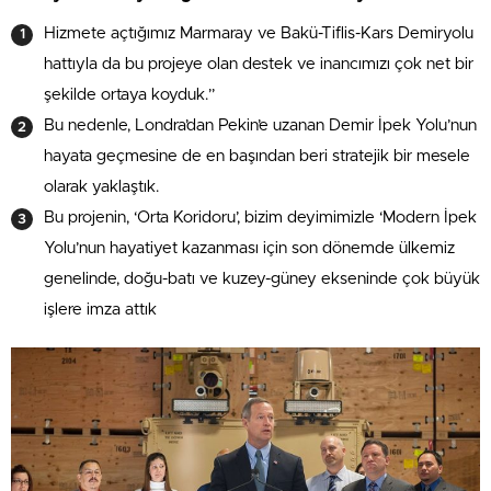
Hizmete açtığımız Marmaray ve Bakü-Tiflis-Kars Demiryolu
hattıyla da bu projeye olan destek ve inancımızı çok net bir
şekilde ortaya koyduk.”
Bu nedenle, Londra’dan Pekin’e uzanan Demir İpek Yolu’nun
hayata geçmesine de en başından beri stratejik bir mesele
olarak yaklaştık.
Bu projenin, ‘Orta Koridoru’, bizim deyimimizle ‘Modern İpek
Yolu’nun hayatiyet kazanması için son dönemde ülkemiz
genelinde, doğu-batı ve kuzey-güney ekseninde çok büyük
işlere imza attık