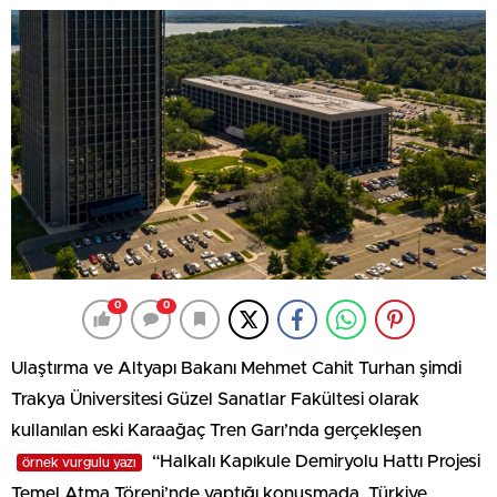
0
0
Ulaştırma ve Altyapı Bakanı Mehmet Cahit Turhan şimdi
Trakya Üniversitesi Güzel Sanatlar Fakültesi olarak
kullanılan eski Karaağaç Tren Garı’nda gerçekleşen
“Halkalı Kapıkule Demiryolu Hattı Projesi
örnek vurgulu yazı
Temel Atma Töreni’nde yaptığı konuşmada, Türkiye