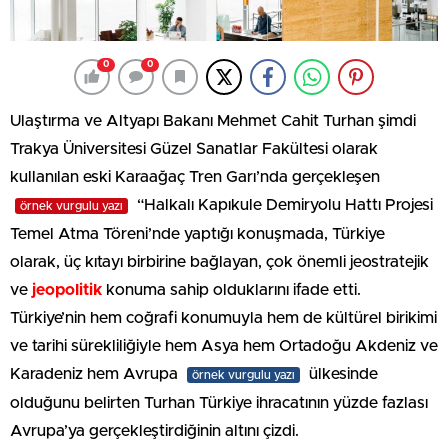
0
0
Ulaştırma ve Altyapı Bakanı Mehmet Cahit Turhan şimdi
Trakya Üniversitesi Güzel Sanatlar Fakültesi olarak
kullanılan eski Karaağaç Tren Garı’nda gerçekleşen
“Halkalı Kapıkule Demiryolu Hattı Projesi
örnek vurgulu yazı
Temel Atma Töreni’nde yaptığı konuşmada, Türkiye
olarak, üç kıtayı birbirine bağlayan, çok önemli jeostratejik
ve
jeopolitik
konuma sahip olduklarını ifade etti.
Türkiye’nin hem coğrafi konumuyla hem de kültürel birikimi
ve tarihi sürekliliğiyle hem Asya hem Ortadoğu Akdeniz ve
Karadeniz hem Avrupa
ülkesinde
örnek vurgulu yazı
olduğunu belirten Turhan Türkiye ihracatının yüzde fazlası
Avrupa’ya gerçekleştirdiğinin altını çizdi.