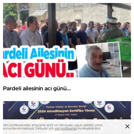
Pardeli ailesinin acı günü…
Veri politikasındaki amaçlarla sınırlı ve mevzuata uygun şekilde çerez
konumlandırmaktayız. Detaylar için
veri politikamızı
inceleyebilirsiniz.