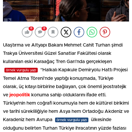
0
0
Ulaştırma ve Altyapı Bakanı Mehmet Cahit Turhan şimdi
Trakya Üniversitesi Güzel Sanatlar Fakültesi olarak
kullanılan eski Karaağaç Tren Garı’nda gerçekleşen
“Halkalı Kapıkule Demiryolu Hattı Projesi
örnek vurgulu yazı
Temel Atma Töreni’nde yaptığı konuşmada, Türkiye
olarak, üç kıtayı birbirine bağlayan, çok önemli jeostratejik
ve
jeopolitik
konuma sahip olduklarını ifade etti.
Türkiye’nin hem coğrafi konumuyla hem de kültürel birikimi
ve tarihi sürekliliğiyle hem Asya hem Ortadoğu Akdeniz ve
Karadeniz hem Avrupa
ülkesinde
örnek vurgulu yazı
olduğunu belirten Turhan Türkiye ihracatının yüzde fazlası