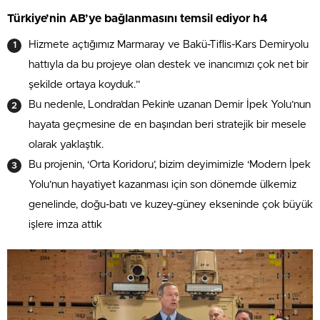
Türkiye’nin AB’ye bağlanmasını temsil ediyor h4
Hizmete açtığımız Marmaray ve Bakü-Tiflis-Kars Demiryolu
hattıyla da bu projeye olan destek ve inancımızı çok net bir
şekilde ortaya koyduk.”
Bu nedenle, Londra’dan Pekin’e uzanan Demir İpek Yolu’nun
hayata geçmesine de en başından beri stratejik bir mesele
olarak yaklaştık.
Bu projenin, ‘Orta Koridoru’, bizim deyimimizle ‘Modern İpek
Yolu’nun hayatiyet kazanması için son dönemde ülkemiz
genelinde, doğu-batı ve kuzey-güney ekseninde çok büyük
işlere imza attık