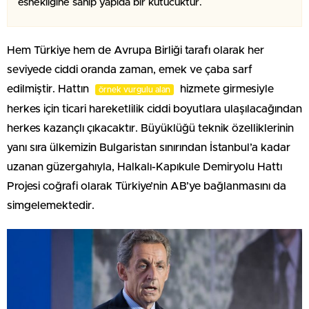
esnekliğine sahip yapıda bir kutucuktur.
Hem Türkiye hem de Avrupa Birliği tarafı olarak her
seviyede ciddi oranda zaman, emek ve çaba sarf
edilmiştir. Hattın
hizmete girmesiyle
örnek vurgulu alan
herkes için ticari hareketlilik ciddi boyutlara ulaşılacağından
herkes kazançlı çıkacaktır. Büyüklüğü teknik özelliklerinin
yanı sıra ülkemizin Bulgaristan sınırından İstanbul’a kadar
uzanan güzergahıyla, Halkalı-Kapıkule Demiryolu Hattı
Projesi coğrafi olarak Türkiye’nin AB’ye bağlanmasını da
simgelemektedir.