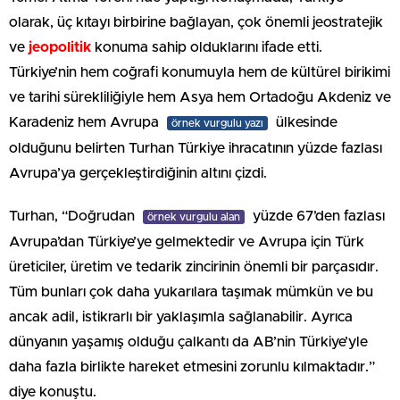
olarak, üç kıtayı birbirine bağlayan, çok önemli jeostratejik
ve
jeopolitik
konuma sahip olduklarını ifade etti.
Türkiye’nin hem coğrafi konumuyla hem de kültürel birikimi
ve tarihi sürekliliğiyle hem Asya hem Ortadoğu Akdeniz ve
Karadeniz hem Avrupa
ülkesinde
örnek vurgulu yazı
olduğunu belirten Turhan Türkiye ihracatının yüzde fazlası
Avrupa’ya gerçekleştirdiğinin altını çizdi.
Turhan, “Doğrudan
yüzde 67’den fazlası
örnek vurgulu alan
Avrupa’dan Türkiye’ye gelmektedir ve Avrupa için Türk
üreticiler, üretim ve tedarik zincirinin önemli bir parçasıdır.
Tüm bunları çok daha yukarılara taşımak mümkün ve bu
ancak adil, istikrarlı bir yaklaşımla sağlanabilir. Ayrıca
dünyanın yaşamış olduğu çalkantı da AB’nin Türkiye’yle
daha fazla birlikte hareket etmesini zorunlu kılmaktadır.”
diye konuştu.