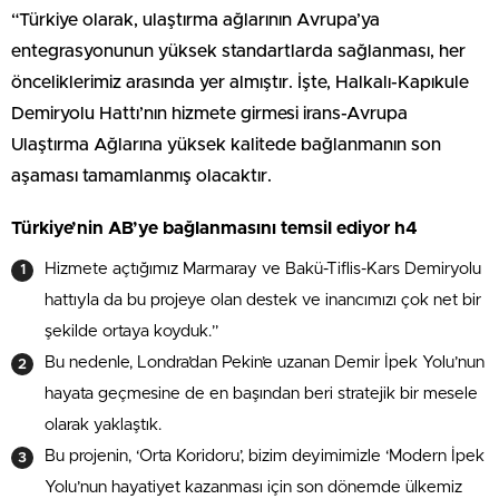
“Türkiye olarak, ulaştırma ağlarının Avrupa’ya
entegrasyonunun yüksek standartlarda sağlanması, her
önceliklerimiz arasında yer almıştır. İşte, Halkalı-Kapıkule
Demiryolu Hattı’nın hizmete girmesi irans-Avrupa
Ulaştırma Ağlarına yüksek kalitede bağlanmanın son
aşaması tamamlanmış olacaktır.
Türkiye’nin AB’ye bağlanmasını temsil ediyor h4
Hizmete açtığımız Marmaray ve Bakü-Tiflis-Kars Demiryolu
hattıyla da bu projeye olan destek ve inancımızı çok net bir
şekilde ortaya koyduk.”
Bu nedenle, Londra’dan Pekin’e uzanan Demir İpek Yolu’nun
hayata geçmesine de en başından beri stratejik bir mesele
olarak yaklaştık.
Bu projenin, ‘Orta Koridoru’, bizim deyimimizle ‘Modern İpek
Yolu’nun hayatiyet kazanması için son dönemde ülkemiz