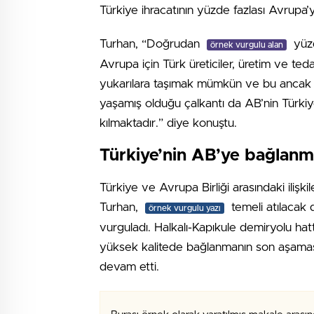
Türkiye ihracatının yüzde fazlası Avrupa’ya 
Turhan, “Doğrudan
yüzd
örnek vurgulu alan
Avrupa için Türk üreticiler, üretim ve teda
yukarılara taşımak mümkün ve bu ancak adil
yaşamış olduğu çalkantı da AB’nin Türkiye
kılmaktadır.” diye konuştu.
Türkiye’nin AB’ye bağlanma
Türkiye ve Avrupa Birliği arasındaki ilişki
Turhan,
temeli atılacak d
örnek vurgulu yazı
vurguladı. Halkalı-Kapıkule demiryolu hat
yüksek kalitede bağlanmanın son aşamas
devam etti.