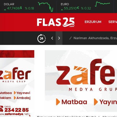
DOLAR
EURO
$
€
47,7436
% 0.18
55,2510
% 0.32
12:00
16:00
12:00
16:00
ERZURUM
SERV
22:51
/
Erzurumspor FK, Fest