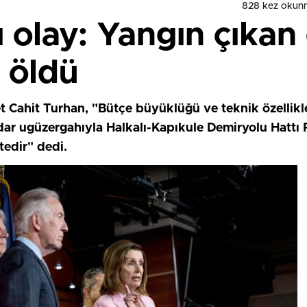
828 kez okun
ı olay: Yangın çıkan 
 öldü
 Cahit Turhan, "Bütçe büyüklüğü ve teknik özellikler
adar ugüzergahıyla Halkalı-Kapıkule Demiryolu Hattı P
edir" dedi.