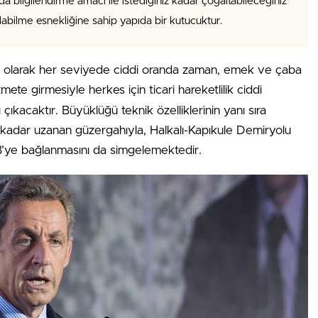
da bilgilendirme amacı ile istediğiniz kadar çoğaltabileceğiniz
alabilme esnekliğine sahip yapıda bir kutucuktur.
fı olarak her seviyede ciddi oranda zaman, emek ve çaba
mete girmesiyle herkes için ticari hareketlilik ciddi
çıkacaktır. Büyüklüğü teknik özelliklerinin yanı sıra
’a kadar uzanan güzergahıyla, Halkalı-Kapıkule Demiryolu
 AB’ye bağlanmasını da simgelemektedir.