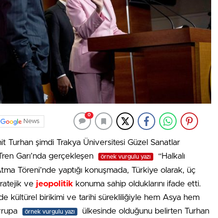
0
News
t Turhan şimdi Trakya Üniversitesi Güzel Sanatlar
ç Tren Garı’nda gerçekleşen
“Halkalı
örnek vurgulu yazı
Atma Töreni’nde yaptığı konuşmada, Türkiye olarak, üç
tratejik ve
jeopolitik
konuma sahip olduklarını ifade etti.
kültürel birikimi ve tarihi sürekliliğiyle hem Asya hem
vrupa
ülkesinde olduğunu belirten Turhan
örnek vurgulu yazı