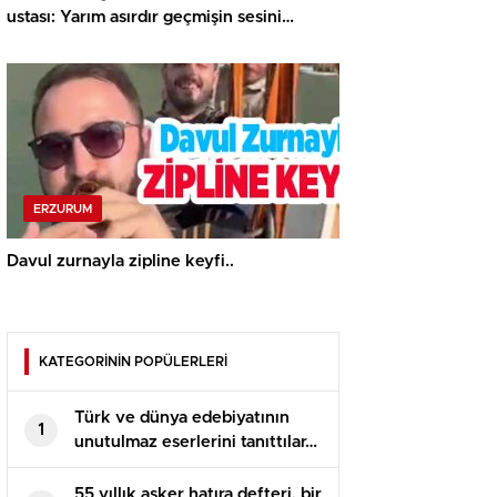
ustası: Yarım asırdır geçmişin sesini
onarıyor..
ERZURUM
Davul zurnayla zipline keyfi..
KATEGORİNİN POPÜLERLERİ
Türk ve dünya edebiyatının
1
unutulmaz eserlerini tanıttılar…
55 yıllık asker hatıra defteri, bir