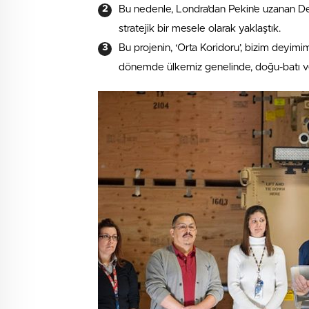
Bu nedenle, Londra’dan Pekin’e uzanan D
stratejik bir mesele olarak yaklaştık.
Bu projenin, ‘Orta Koridoru’, bizim deyim
dönemde ülkemiz genelinde, doğu-batı v