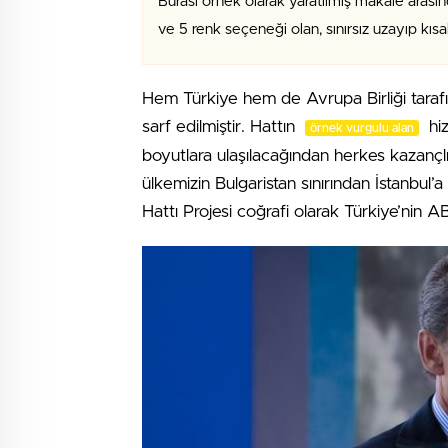
Burası örnek olarak yaratılmış makale arasın
ve 5 renk seçeneği olan, sınırsız uzayıp kıs
Hem Türkiye hem de Avrupa Birliği tara
sarf edilmiştir. Hattın
hiz
örnek vurgulu alan
boyutlara ulaşılacağından herkes kazançlı 
ülkemizin Bulgaristan sınırından İstanbul
Hattı Projesi coğrafi olarak Türkiye’nin