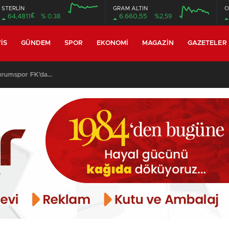
STERLİN
GRAM ALTIN
O
£
64,4811
% 0.38
6.660,55
%2,59
12:00
16:00
12:00
16:00
IS
GÜNDEM
SPOR
EKONOMI
MAGAZIN
GAZETELER
y Ebosele ile prensip anlaşmasına vardı…