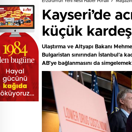
Erzurum'un Yeni Nesil Haber Portalı
Magazin
Kayseri’de ac
küçük kardeş
Ulaştırma ve Altyapı Bakanı Mehmet
Bulgaristan sınırından İstanbul'a k
AB’ye bağlanmasını da simgelemekt