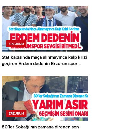
keşfedilmeyi bekliyor..
ERZURUM
Stat kapısında maça alınmayınca kalp krizi
geçiren Erdem dedenin Erzurumspor
sevgisi bitmedi…
ERZURUM
80’ler Sokağı’nın zamana direnen son