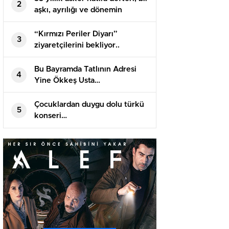
2
aşkı, ayrılığı ve dönemin
izlerini gün yüzüne çıkardı..
“Kırmızı Periler Diyarı”
3
ziyaretçilerini bekliyor..
Bu Bayramda Tatlının Adresi
4
Yine Ökkeş Usta…
Çocuklardan duygu dolu türkü
5
konseri…