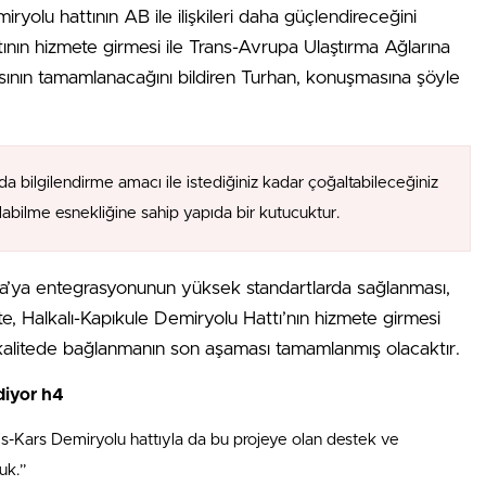
ryolu hattının AB ile ilişkileri daha güçlendireceğini
tının hizmete girmesi ile Trans-Avrupa Ulaştırma Ağlarına
ının tamamlanacağını bildiren Turhan, konuşmasına şöyle
da bilgilendirme amacı ile istediğiniz kadar çoğaltabileceğiniz
alabilme esnekliğine sahip yapıda bir kutucuktur.
upa’ya entegrasyonunun yüksek standartlarda sağlanması,
İşte, Halkalı-Kapıkule Demiryolu Hattı’nın hizmete girmesi
kalitede bağlanmanın son aşaması tamamlanmış olacaktır.
diyor h4
s-Kars Demiryolu hattıyla da bu projeye olan destek ve
uk.”