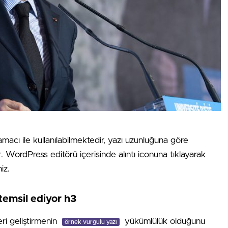
amacı ile kullanılabilmektedir, yazı uzunluğuna göre
ır. WordPress editörü içerisinde alıntı iconuna tıklayarak
iz.
temsil ediyor h3
eri geliştirmenin
yükümlülük olduğunu
örnek vurgulu yazı