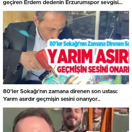
geçiren Erdem dedenin Erzurumspor sevgisi
bitmedi…
80’ler Sokağı’nın zamana direnen son ustası:
Yarım asırdır geçmişin sesini onarıyor..