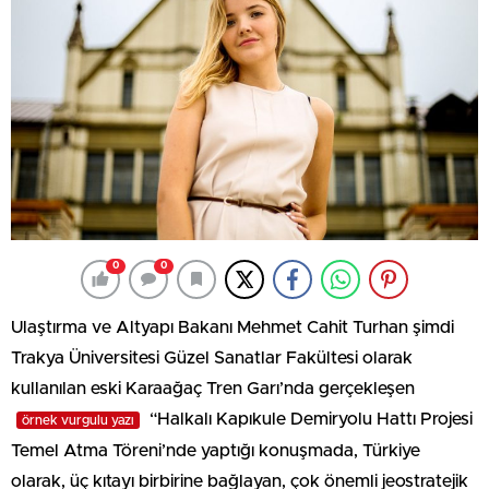
0
0
Ulaştırma ve Altyapı Bakanı Mehmet Cahit Turhan şimdi
Trakya Üniversitesi Güzel Sanatlar Fakültesi olarak
kullanılan eski Karaağaç Tren Garı’nda gerçekleşen
“Halkalı Kapıkule Demiryolu Hattı Projesi
örnek vurgulu yazı
Temel Atma Töreni’nde yaptığı konuşmada, Türkiye
olarak, üç kıtayı birbirine bağlayan, çok önemli jeostratejik