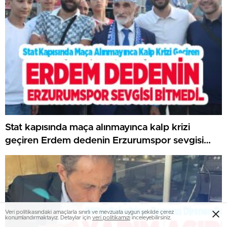
Stat kapısında maça alınmayınca kalp krizi
geçiren Erdem dedenin Erzurumspor sevgisi
bitmedi…
Veri politikasındaki amaçlarla sınırlı ve mevzuata uygun şekilde çerez
konumlandırmaktayız. Detaylar için
veri politikamızı
inceleyebilirsiniz.