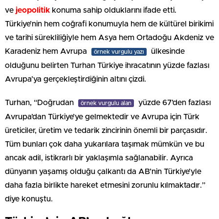
ve
jeopolitik
konuma sahip olduklarını ifade etti.
Türkiye’nin hem coğrafi konumuyla hem de kültürel birikimi
ve tarihi sürekliliğiyle hem Asya hem Ortadoğu Akdeniz ve
Karadeniz hem Avrupa
ülkesinde
örnek vurgulu yazı
olduğunu belirten Turhan Türkiye ihracatının yüzde fazlası
Avrupa’ya gerçekleştirdiğinin altını çizdi.
Turhan, “Doğrudan
yüzde 67’den fazlası
örnek vurgulu alan
Avrupa’dan Türkiye’ye gelmektedir ve Avrupa için Türk
üreticiler, üretim ve tedarik zincirinin önemli bir parçasıdır.
Tüm bunları çok daha yukarılara taşımak mümkün ve bu
ancak adil, istikrarlı bir yaklaşımla sağlanabilir. Ayrıca
dünyanın yaşamış olduğu çalkantı da AB’nin Türkiye’yle
daha fazla birlikte hareket etmesini zorunlu kılmaktadır.”
diye konuştu.