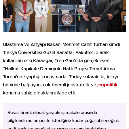
Ulaştırma ve Altyapı Bakanı Mehmet Cahit Turhan şimdi
Trakya Üniversitesi Güzel Sanatlar Fakültesi olarak
kullanılan eski Karaağaç Tren Garı’nda gerçekleşen
“Halkalı Kapıkule Demiryolu Hattı Projesi Temel Atma
Töreni’nde yaptığı konuşmada, Türkiye olarak, üç kıtayı
birbirine bağlayan, çok önemli jeostratejik ve
jeopolitik
konuma sahip olduklarını ifade etti.
Burası örnek olarak yaratılmış makale arasında
bilgilendirme amacı ile istediğiniz kadar çoğaltabileceğiniz
ve 5 renk seçeneği olan, sınırsız uzayıp kısalabilme