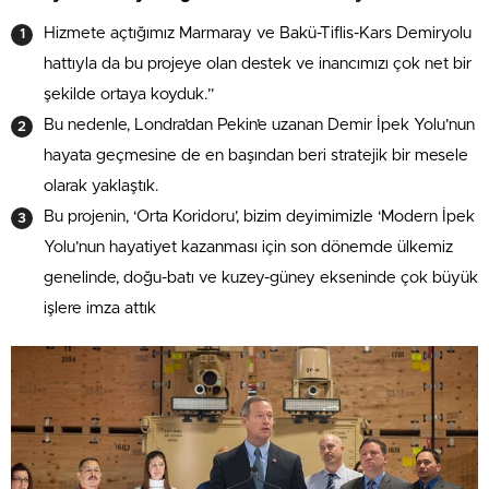
Hizmete açtığımız Marmaray ve Bakü-Tiflis-Kars Demiryolu
hattıyla da bu projeye olan destek ve inancımızı çok net bir
şekilde ortaya koyduk.”
Bu nedenle, Londra’dan Pekin’e uzanan Demir İpek Yolu’nun
hayata geçmesine de en başından beri stratejik bir mesele
olarak yaklaştık.
Bu projenin, ‘Orta Koridoru’, bizim deyimimizle ‘Modern İpek
Yolu’nun hayatiyet kazanması için son dönemde ülkemiz
genelinde, doğu-batı ve kuzey-güney ekseninde çok büyük
işlere imza attık