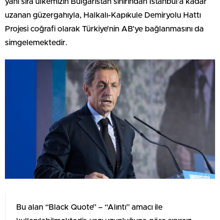
yanı sıra ülkemizin Bulgaristan sınırından İstanbul’a kadar
uzanan güzergahıyla, Halkalı-Kapıkule Demiryolu Hattı
Projesi coğrafi olarak Türkiye’nin AB’ye bağlanmasını da
simgelemektedir.
Bu alan “Black Quote” – “Alıntı” amacı ile