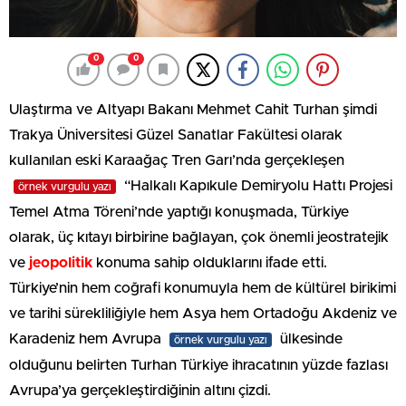
0
0
Ulaştırma ve Altyapı Bakanı Mehmet Cahit Turhan şimdi
Trakya Üniversitesi Güzel Sanatlar Fakültesi olarak
kullanılan eski Karaağaç Tren Garı’nda gerçekleşen
“Halkalı Kapıkule Demiryolu Hattı Projesi
örnek vurgulu yazı
Temel Atma Töreni’nde yaptığı konuşmada, Türkiye
olarak, üç kıtayı birbirine bağlayan, çok önemli jeostratejik
ve
jeopolitik
konuma sahip olduklarını ifade etti.
Türkiye’nin hem coğrafi konumuyla hem de kültürel birikimi
ve tarihi sürekliliğiyle hem Asya hem Ortadoğu Akdeniz ve
Karadeniz hem Avrupa
ülkesinde
örnek vurgulu yazı
olduğunu belirten Turhan Türkiye ihracatının yüzde fazlası
Avrupa’ya gerçekleştirdiğinin altını çizdi.