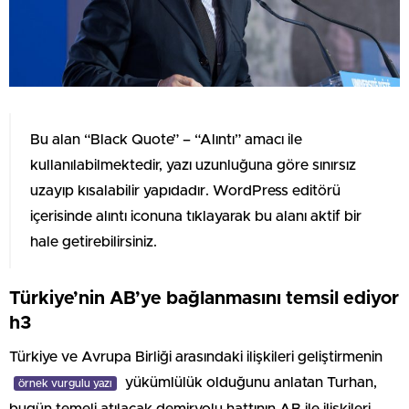
Bu alan “Black Quote” – “Alıntı” amacı ile
kullanılabilmektedir, yazı uzunluğuna göre sınırsız
uzayıp kısalabilir yapıdadır. WordPress editörü
içerisinde alıntı iconuna tıklayarak bu alanı aktif bir
hale getirebilirsiniz.
Türkiye’nin AB’ye bağlanmasını temsil ediyor
h3
Türkiye ve Avrupa Birliği arasındaki ilişkileri geliştirmenin
yükümlülük olduğunu anlatan Turhan,
örnek vurgulu yazı
bugün temeli atılacak demiryolu hattının AB ile ilişkileri