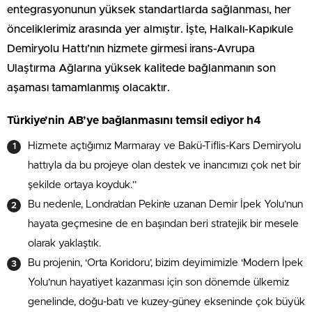
entegrasyonunun yüksek standartlarda sağlanması, her
önceliklerimiz arasında yer almıştır. İşte, Halkalı-Kapıkule
Demiryolu Hattı’nın hizmete girmesi irans-Avrupa
Ulaştırma Ağlarına yüksek kalitede bağlanmanın son
aşaması tamamlanmış olacaktır.
Türkiye’nin AB’ye bağlanmasını temsil ediyor h4
Hizmete açtığımız Marmaray ve Bakü-Tiflis-Kars Demiryolu
hattıyla da bu projeye olan destek ve inancımızı çok net bir
şekilde ortaya koyduk.”
Bu nedenle, Londra’dan Pekin’e uzanan Demir İpek Yolu’nun
hayata geçmesine de en başından beri stratejik bir mesele
olarak yaklaştık.
Bu projenin, ‘Orta Koridoru’, bizim deyimimizle ‘Modern İpek
Yolu’nun hayatiyet kazanması için son dönemde ülkemiz
genelinde, doğu-batı ve kuzey-güney ekseninde çok büyük