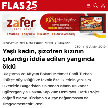
Erzurum'un Yeni Nesil Haber Portalı
Magazin
750
9 Aralık 2019
Yaşlı kadın, şizofren kızının
çıkardığı iddia edilen yangında
öldü
Ulaştırma ve Altyapı Bakanı Mehmet Cahit Turhan,
"Bütçe büyüklüğü ve teknik özelliklerinin yanı sıra
ülkemizin Bulgaristan sınırından İstanbul'a kadar
ugüzergahıyla Halkalı-Kapıkule Demiryolu Hattı Projesi
coğrafi olarak Türkiye’nin AB’ye bağlanmasını da
simgelemektedir" dedi.