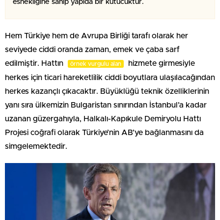
esnekliğine sahip yapıda bir kutucuktur.
Hem Türkiye hem de Avrupa Birliği tarafı olarak her
seviyede ciddi oranda zaman, emek ve çaba sarf
edilmiştir. Hattın
hizmete girmesiyle
örnek vurgulu alan
herkes için ticari hareketlilik ciddi boyutlara ulaşılacağından
herkes kazançlı çıkacaktır. Büyüklüğü teknik özelliklerinin
yanı sıra ülkemizin Bulgaristan sınırından İstanbul’a kadar
uzanan güzergahıyla, Halkalı-Kapıkule Demiryolu Hattı
Projesi coğrafi olarak Türkiye’nin AB’ye bağlanmasını da
simgelemektedir.