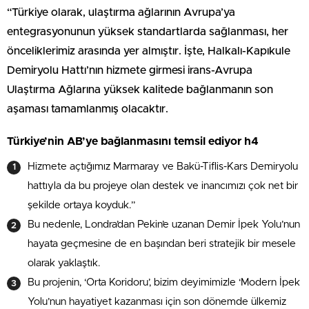
“Türkiye olarak, ulaştırma ağlarının Avrupa’ya
entegrasyonunun yüksek standartlarda sağlanması, her
önceliklerimiz arasında yer almıştır. İşte, Halkalı-Kapıkule
Demiryolu Hattı’nın hizmete girmesi irans-Avrupa
Ulaştırma Ağlarına yüksek kalitede bağlanmanın son
aşaması tamamlanmış olacaktır.
Türkiye’nin AB’ye bağlanmasını temsil ediyor h4
Hizmete açtığımız Marmaray ve Bakü-Tiflis-Kars Demiryolu
hattıyla da bu projeye olan destek ve inancımızı çok net bir
şekilde ortaya koyduk.”
Bu nedenle, Londra’dan Pekin’e uzanan Demir İpek Yolu’nun
hayata geçmesine de en başından beri stratejik bir mesele
olarak yaklaştık.
Bu projenin, ‘Orta Koridoru’, bizim deyimimizle ‘Modern İpek
Yolu’nun hayatiyet kazanması için son dönemde ülkemiz