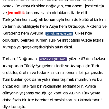
olarak, üç kıtayı birbirine bağlayan, çok önemli jeostratejik
ve
jeopolitik
konuma sahip olduklarını ifade etti.
Türkiye’nin hem coğrafi konumuyla hem de kültürel birikimi
ve tarihi sürekliliğiyle hem Asya hem Ortadoğu Akdeniz ve
Karadeniz hem Avrupa
ülkesinde
örnek vurgulu yazı
olduğunu belirten Turhan Türkiye ihracatının yüzde fazlası
Avrupa’ya gerçekleştirdiğinin altını çizdi.
Turhan, “Doğrudan
yüzde 67’den fazlası
örnek vurgulu alan
Avrupa’dan Türkiye’ye gelmektedir ve Avrupa için Türk
üreticiler, üretim ve tedarik zincirinin önemli bir parçasıdır.
Tüm bunları çok daha yukarılara taşımak mümkün ve bu
ancak adil, istikrarlı bir yaklaşımla sağlanabilir. Ayrıca
dünyanın yaşamış olduğu çalkantı da AB’nin Türkiye’yle
daha fazla birlikte hareket etmesini zorunlu kılmaktadır.”
diye konuştu.