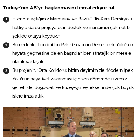
Türkiye’nin AB’ye bağlanmasını temsil ediyor h4
Hizmete açtığımız Marmaray ve Bakü-Tiflis-Kars Demiryolu
hattıyla da bu projeye olan destek ve inancımızı çok net bir
şekilde ortaya koyduk.”
Bu nedenle, Londra’dan Pekin’e uzanan Demir İpek Yolu’nun
hayata geçmesine de en başından beri stratejik bir mesele
olarak yaklaştık.
Bu projenin, ‘Orta Koridoru’, bizim deyimimizle ‘Modern İpek
Yolu’nun hayatiyet kazanması için son dönemde ülkemiz
genelinde, doğu-batı ve kuzey-güney ekseninde çok büyük
işlere imza attık