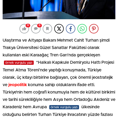
0
0
Ulaştırma ve Altyapı Bakanı Mehmet Cahit Turhan şimdi
Trakya Üniversitesi Güzel Sanatlar Fakültesi olarak
kullanılan eski Karaağaç Tren Garı’nda gerçekleşen
“Halkalı Kapıkule Demiryolu Hattı Projesi
örnek vurgulu yazı
Temel Atma Töreni’nde yaptığı konuşmada, Türkiye
olarak, üç kıtayı birbirine bağlayan, çok önemli jeostratejik
ve
jeopolitik
konuma sahip olduklarını ifade etti.
Türkiye’nin hem coğrafi konumuyla hem de kültürel birikimi
ve tarihi sürekliliğiyle hem Asya hem Ortadoğu Akdeniz ve
Karadeniz hem Avrupa
ülkesinde
örnek vurgulu yazı
olduğunu belirten Turhan Türkiye ihracatının yüzde fazlası