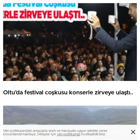
Oltu’da festival coşkusu konserle zirveye ulaştı..
Veri politikasındaki amaçlarla sınırlı ve mevzuata uygun şekilde çerez
konumlandırmaktayız. Detaylar için
veri politikamızı
inceleyebilirsiniz.