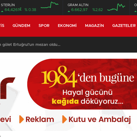
STERLİN
GRAM ALTIN
O
£
64,4261
% 0.38
6.662,97
%2,62
12:00
12:00
IS
GÜNDEM
SPOR
EKONOMI
MAGAZIN
GAZETELER
n gölet Ertuğrul’un mezarı oldu…