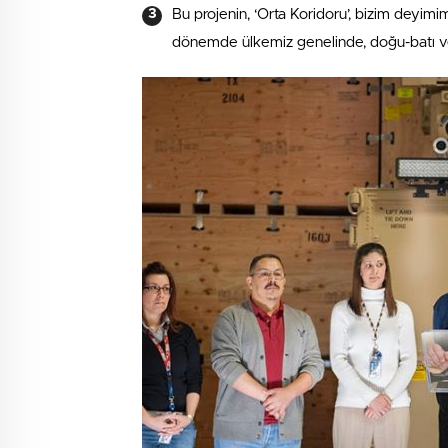
Bu projenin, ‘Orta Koridoru’, bizim deyim
dönemde ülkemiz genelinde, doğu-batı v