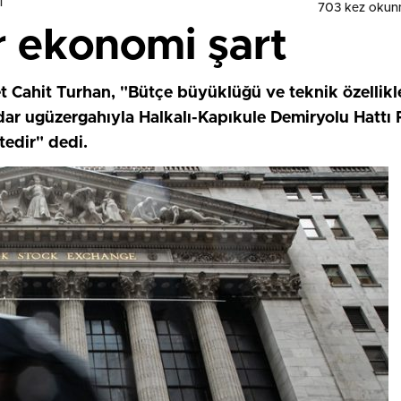
i
703 kez okun
r ekonomi şart
 Cahit Turhan, "Bütçe büyüklüğü ve teknik özellikler
adar ugüzergahıyla Halkalı-Kapıkule Demiryolu Hattı P
edir" dedi.