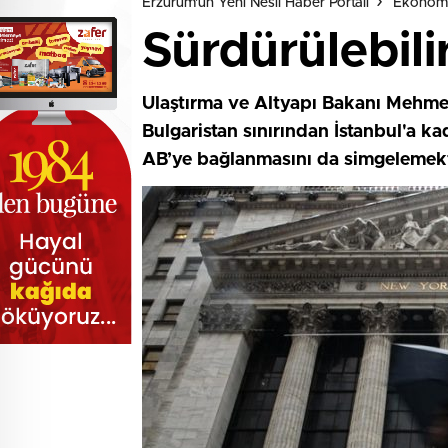
Erzurum'un Yeni Nesil Haber Portalı
Ekonom
Sürdürülebili
Ulaştırma ve Altyapı Bakanı Mehmet
Bulgaristan sınırından İstanbul'a k
AB’ye bağlanmasını da simgelemekt