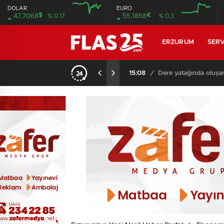
DOLAR
EURO
$
€
47,7068
% 0.17
55,1858
% 0.3
12:00
12:00
ERZURUM
SERV
15:08
/
Dere yatağında oluşa