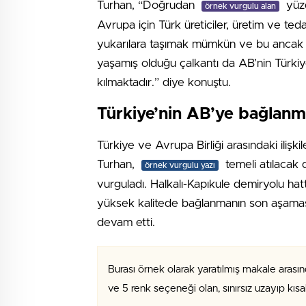
Turhan, “Doğrudan
yüzd
örnek vurgulu alan
Avrupa için Türk üreticiler, üretim ve teda
yukarılara taşımak mümkün ve bu ancak adil
yaşamış olduğu çalkantı da AB’nin Türkiye
kılmaktadır.” diye konuştu.
Türkiye’nin AB’ye bağlanma
Türkiye ve Avrupa Birliği arasındaki ilişki
Turhan,
temeli atılacak d
örnek vurgulu yazı
vurguladı. Halkalı-Kapıkule demiryolu hat
yüksek kalitede bağlanmanın son aşamas
devam etti.
Burası örnek olarak yaratılmış makale arasın
ve 5 renk seçeneği olan, sınırsız uzayıp kıs