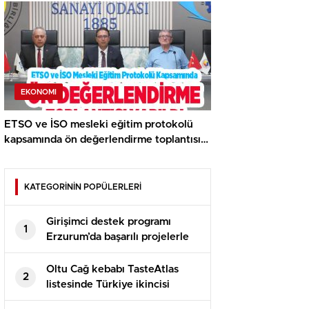
EKONOMI
ETSO ve İSO mesleki eğitim protokolü
kapsamında ön değerlendirme toplantısı
yapıldı..
KATEGORİNİN POPÜLERLERİ
Girişimci destek programı
1
Erzurum’da başarılı projelerle
devam ediyor
Oltu Cağ kebabı TasteAtlas
2
listesinde Türkiye ikincisi
oldu…