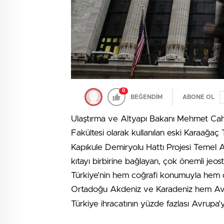
0
BEĞENDİM
ABONE OL
Ulaştırma ve Altyapı Bakanı Mehmet Cahi
Fakültesi olarak kullanılan eski Karaağa
Kapıkule Demiryolu Hattı Projesi Temel 
kıtayı birbirine bağlayan, çok önemli jeos
Türkiye’nin hem coğrafi konumuyla hem de 
Ortadoğu Akdeniz ve Karadeniz hem A
Türkiye ihracatının yüzde fazlası Avrupa’ya 