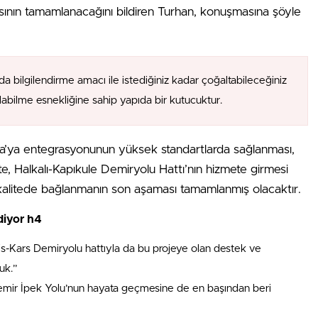
ının tamamlanacağını bildiren Turhan, konuşmasına şöyle
da bilgilendirme amacı ile istediğiniz kadar çoğaltabileceğiniz
alabilme esnekliğine sahip yapıda bir kutucuktur.
upa’ya entegrasyonunun yüksek standartlarda sağlanması,
İşte, Halkalı-Kapıkule Demiryolu Hattı’nın hizmete girmesi
kalitede bağlanmanın son aşaması tamamlanmış olacaktır.
diyor h4
s-Kars Demiryolu hattıyla da bu projeye olan destek ve
uk.”
emir İpek Yolu’nun hayata geçmesine de en başından beri