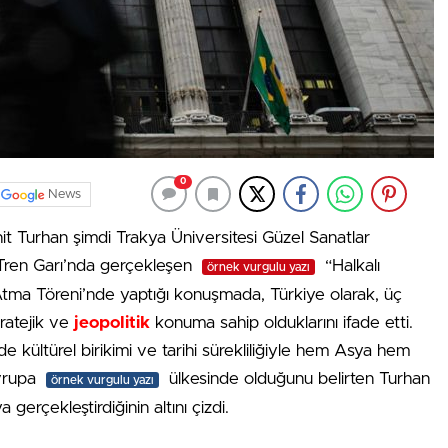
0
News
t Turhan şimdi Trakya Üniversitesi Güzel Sanatlar
ç Tren Garı’nda gerçekleşen
“Halkalı
örnek vurgulu yazı
Atma Töreni’nde yaptığı konuşmada, Türkiye olarak, üç
tratejik ve
jeopolitik
konuma sahip olduklarını ifade etti.
kültürel birikimi ve tarihi sürekliliğiyle hem Asya hem
vrupa
ülkesinde olduğunu belirten Turhan
örnek vurgulu yazı
gerçekleştirdiğinin altını çizdi.