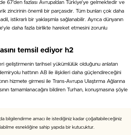
e 67’den fazlası Avrupa’dan Türkiye’ye gelmektedir ve
rik zincirinin önemli bir parçasıdır. Tüm bunları çok daha
, istikrarlı bir yaklaşımla sağlanabilir. Ayrıca dünyanın
’yle daha fazla birlikte hareket etmesini zorunlu
sını temsil ediyor h2
leri geliştirmenin tarihsel yükümlülük olduğunu anlatan
emiryolu hattının AB ile ilişkileri daha güçlendireceğini
tının hizmete girmesi ile Trans-Avrupa Ulaştırma Ağlarına
ının tamamlanacağını bildiren Turhan, konuşmasına şöyle
da bilgilendirme amacı ile istediğiniz kadar çoğaltabileceğiniz
alabilme esnekliğine sahip yapıda bir kutucuktur.