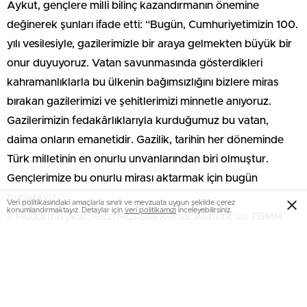
Aykut, gençlere milli bilinç kazandırmanın önemine
değinerek şunları ifade etti: “Bugün, Cumhuriyetimizin 100.
yılı vesilesiyle, gazilerimizle bir araya gelmekten büyük bir
onur duyuyoruz. Vatan savunmasında gösterdikleri
kahramanlıklarla bu ülkenin bağımsızlığını bizlere miras
bırakan gazilerimizi ve şehitlerimizi minnetle anıyoruz.
Gazilerimizin fedakârlıklarıyla kurduğumuz bu vatan,
daima onların emanetidir. Gazilik, tarihin her döneminde
Türk milletinin en onurlu unvanlarından biri olmuştur.
Gençlerimize bu onurlu mirası aktarmak için bugün
buradayız.”
Veri politikasındaki amaçlarla sınırlı ve mevzuata uygun şekilde çerez
konumlandırmaktayız. Detaylar için
veri politikamızı
inceleyebilirsiniz.
İl Müdürü Aykut, Gazi Mustafa Kemal Atatürk’ün TBMM
tarafından kendisine “Gazi” unvanı verildiği güne de atıfta
bulunarak, gaziliğin Türk milletinin onur kaynağı olduğunu
vurguladı.
Aykut konuşmasını şöyle sürdürdü: “Gazilerimiz, bu