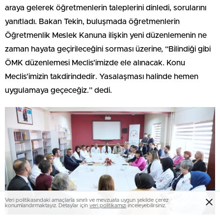
araya gelerek öğretmenlerin taleplerini dinledi, sorularını
yanıtladı. Bakan Tekin, buluşmada öğretmenlerin
Öğretmenlik Meslek Kanuna ilişkin yeni düzenlemenin ne
zaman hayata geçirileceğini sorması üzerine, “Bilindiği gibi
ÖMK düzenlemesi Meclis’imizde ele alınacak. Konu
Meclis’imizin takdirindedir. Yasalaşması halinde hemen
uygulamaya geçeceğiz.” dedi.
Veri politikasındaki amaçlarla sınırlı ve mevzuata uygun şekilde çerez
konumlandırmaktayız. Detaylar için
veri politikamızı
inceleyebilirsiniz.