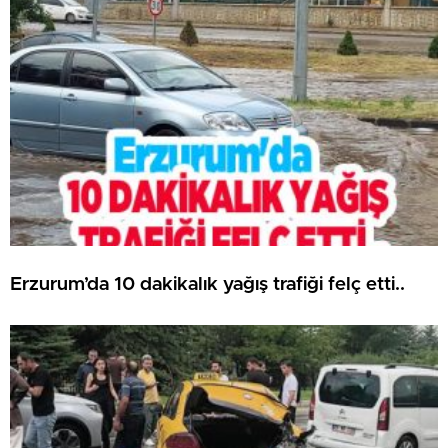
Erzurum’da 10 dakikalık yağış trafiği felç etti..