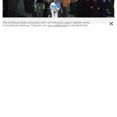
Veri politikasındaki amaçlarla sınırlı ve mevzuata uygun şekilde çerez
konumlandırmaktayız. Detaylar için
veri politikamızı
inceleyebilirsiniz.
“Sen yeter ki gülümse” atölyesi, engelli
annelerini bir araya getirdi..
Oltu’da 54 hafız için icazet merasimi