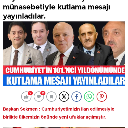
münasebetiyle kutlama mesajı
yayınladılar.
0
0
Başkan Sekmen : Cumhuriyetimizin ilan edilmesiyle
birlikte ülkemizin önünde yeni ufuklar açılmıştır.