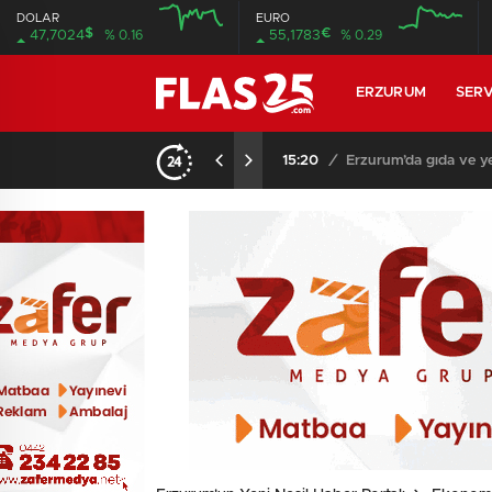
DOLAR
EURO
$
€
47,7024
% 0.16
55,1783
% 0.29
12:00
12:00
ERZURUM
SERV
15:08
/
Dere yatağında oluşa