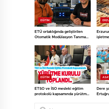
EĞITIM
ERZ
ETÜ ortaklığında geliştirilen
Erzuru
Otomatik Modülasyon Tanıma
işletme
Projesi TÜBİTAK desteği aldı..
EĞITIM
ASA
ETSO ve İSO mesleki eğitim
Dere ya
protokolü kapsamında yürütme
Ertuğr
kurulu toplandı..