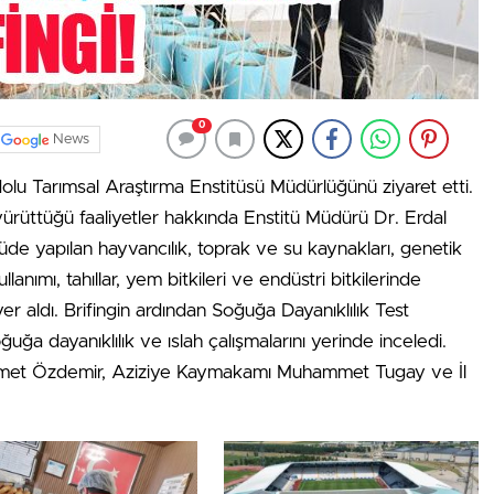
0
News
olu Tarımsal Araştırma Enstitüsü Müdürlüğünü ziyaret etti.
yürüttüğü faaliyetler hakkında Enstitü Müdürü Dr. Erdal
itüde yapılan hayvancılık, toprak ve su kaynakları, genetik
anımı, tahıllar, yem bitkileri ve endüstri bitkilerinde
 yer aldı. Brifingin ardından Soğuğa Dayanıklılık Test
uğa dayanıklılık ve ıslah çalışmalarını yerinde inceledi.
ı Ahmet Özdemir, Aziziye Kaymakamı Muhammet Tugay ve İl