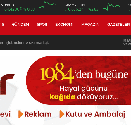
STERLİN
GRAM ALTIN
O
£
64,4230
% 0.38
6.676,24
%2,83
12:00
12:00
IS
GÜNDEM
SPOR
EKONOMI
MAGAZIN
GAZETELER
İMSA
n gölet Ertuğrul’un mezarı oldu…
VAKT