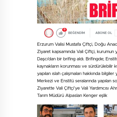
0
BEĞENDİM
ABONE OL
Erzurum Valisi Mustafa Çiftçi, Doğu Anad
Ziyaret kapsamında Vali Çiftçi, kurumun 
Daşcı’dan bir brifing aldı. Brifingde; Enst
kaynakların korunması ve sürdürülebilir kull
yapılan ıslah çalışmaları hakkında bilgiler
Merkezi ve Enstitü seralarında yapılan soğ
Ziyarette Vali Çiftçi’ye Vali Yardımcıs
Tarım Müdürü Alpaslan Kenger eşlik