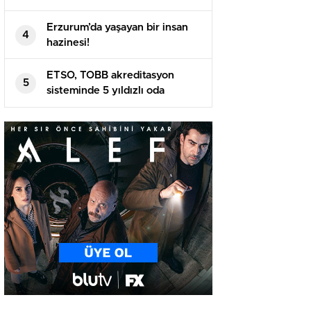
Erzurum’da yaşayan bir insan
4
hazinesi!
ETSO, TOBB akreditasyon
5
sisteminde 5 yıldızlı oda
statüsüne yükseldi..