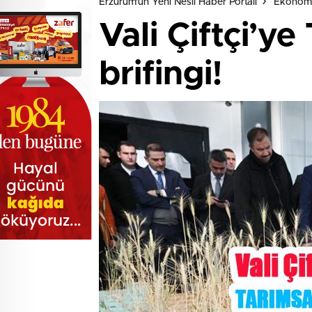
Erzurum'un Yeni Nesil Haber Portalı
Ekonom
Vali Çiftçi’y
brifingi!