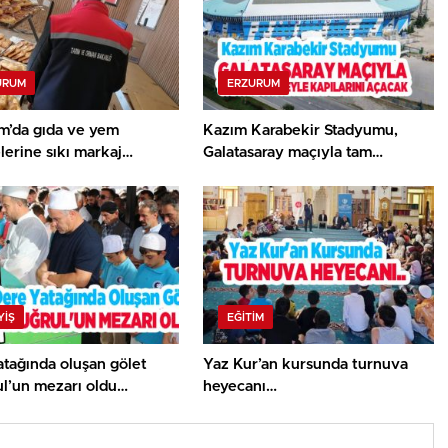
URUM
ERZURUM
m’da gıda ve yem
Kazım Karabekir Stadyumu,
lerine sıkı markaj…
Galatasaray maçıyla tam
kapasiteyle kapılarını açacak…
YİŞ
EĞITIM
tağında oluşan gölet
Yaz Kur’an kursunda turnuva
ul’un mezarı oldu…
heyecanı…