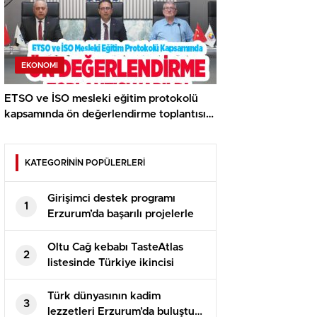
EKONOMI
ETSO ve İSO mesleki eğitim protokolü
kapsamında ön değerlendirme toplantısı
yapıldı..
KATEGORİNİN POPÜLERLERİ
Girişimci destek programı
1
Erzurum’da başarılı projelerle
devam ediyor
Oltu Cağ kebabı TasteAtlas
2
listesinde Türkiye ikincisi
oldu…
Türk dünyasının kadim
3
lezzetleri Erzurum’da buluştu…