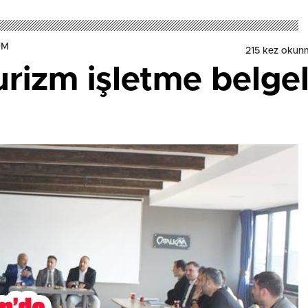
UM
215 kez okun
rizm işletme belgele