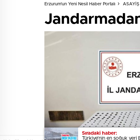
Erzurum'un Yeni Nesil Haber Portalı
ASAYİŞ
Jandarmadan 
Sıradaki haber:
Sıradaki haber:
Türkiye’nin en soğuk yeri 
Türkiye’nin en soğuk yeri 