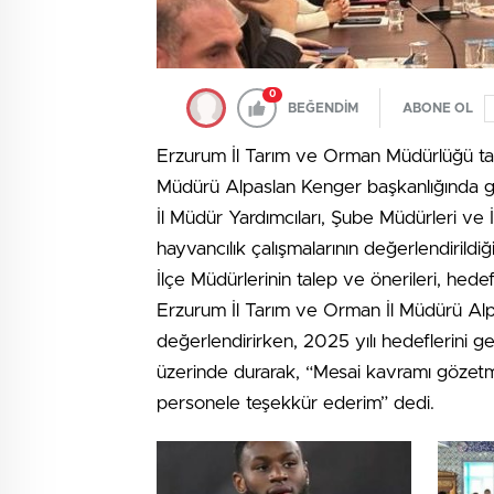
0
BEĞENDİM
ABONE OL
Erzurum İl Tarım ve Orman Müdürlüğü tar
Müdürü Alpaslan Kenger başkanlığında ger
İl Müdür Yardımcıları, Şube Müdürleri ve İl
hayvancılık çalışmalarının değerlendirildiğ
İlçe Müdürlerinin talep ve önerileri, hede
Erzurum İl Tarım ve Orman İl Müdürü Alp
değerlendirirken, 2025 yılı hedeflerini g
üzerinde durarak, “Mesai kavramı gözetmek
personele teşekkür ederim” dedi.