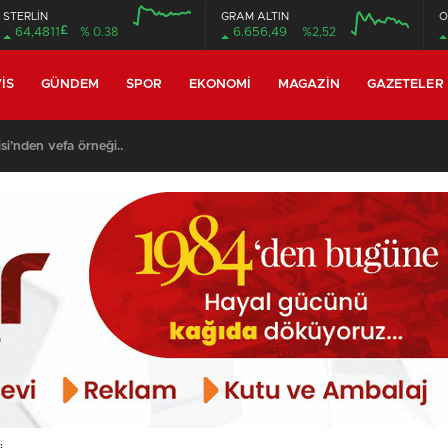
STERLİN
GRAM ALTIN
O
£
64,4811
% 0.38
6.656,49
%2,52
12:00
16:00
12:00
16:00
IS
GÜNDEM
SPOR
EKONOMI
MAGAZIN
GAZETELER
si’nden vefa örneği..