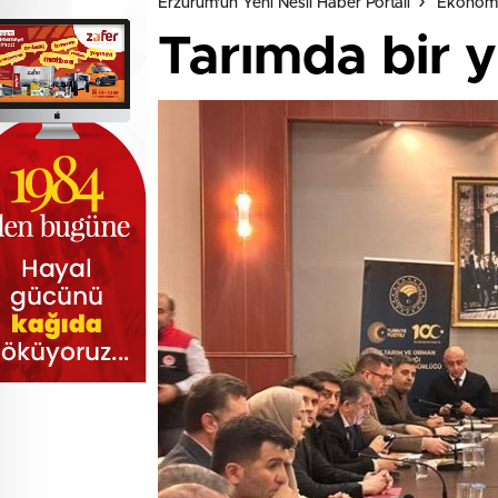
Erzurum'un Yeni Nesil Haber Portalı
Ekonom
Tarımda bir y