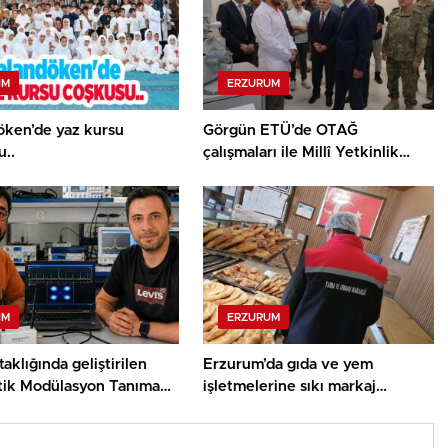
IM
ERZURUM
öken’de yaz kursu
Görgün ETÜ’de OTAĞ
..
çalışmaları ile Millî Yetkinlik
Hamlesi faaliyetlerini yerinde
gördü…
IM
ERZURUM
aklığında geliştirilen
Erzurum’da gıda ve yem
ik Modülasyon Tanıma
işletmelerine sıkı markaj…
 TÜBİTAK desteği aldı..