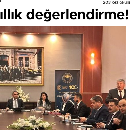
i
203 kez okun
ıllık değerlendirme!