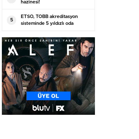
hazinesi!
ETSO, TOBB akreditasyon
5
sisteminde 5 yıldızlı oda
statüsüne yükseldi..