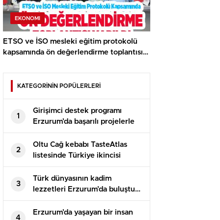
EKONOMI
ETSO ve İSO mesleki eğitim protokolü
kapsamında ön değerlendirme toplantısı
yapıldı..
KATEGORİNİN POPÜLERLERİ
Girişimci destek programı
1
Erzurum’da başarılı projelerle
devam ediyor
Oltu Cağ kebabı TasteAtlas
2
listesinde Türkiye ikincisi
oldu…
Türk dünyasının kadim
3
lezzetleri Erzurum’da buluştu…
Erzurum’da yaşayan bir insan
4