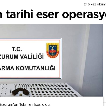
245 kez okun
tarihi eser operasy
Erzurum’un Tekman ilçesi oldu.
Erzurum’un Tekman ilçesi oldu.