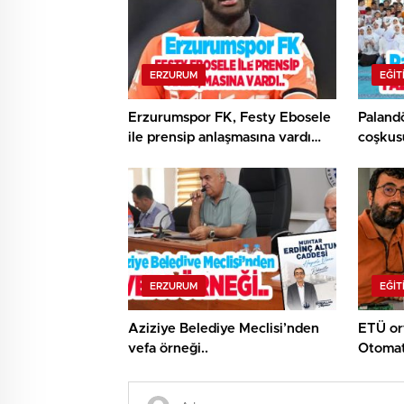
ERZURUM
EĞIT
Erzurumspor FK, Festy Ebosele
Paland
ile prensip anlaşmasına vardı…
coşkusu
ERZURUM
EĞIT
Aziziye Belediye Meclisi’nden
ETÜ ort
vefa örneği..
Otomat
Projesi