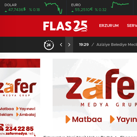
DOLAR
EURO
$
€
47,7436
% 0.18
55,2510
% 0.32
12:00
16:00
12:00
16:00
ERZURUM
SERV
ı…
19:29
/
Aziziye Belediye Mecli